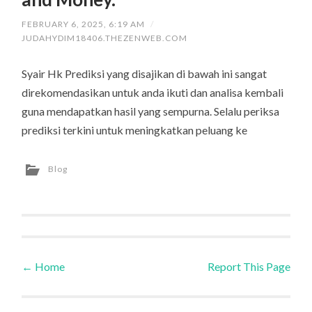
FEBRUARY 6, 2025, 6:19 AM
/
JUDAHYDIM18406.THEZENWEB.COM
Syair Hk Prediksi yang disajikan di bawah ini sangat
direkomendasikan untuk anda ikuti dan analisa kembali
guna mendapatkan hasil yang sempurna. Selalu periksa
prediksi terkini untuk meningkatkan peluang ke
Blog
←
Home
Report This Page
Post navigation