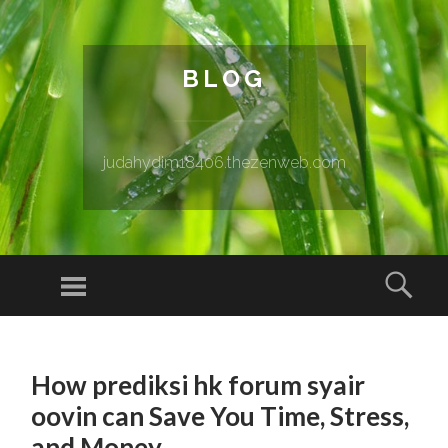
BLOG
judahydim18406.thezenweb.com
Menu
Sear
SKIP TO CONTENT
How prediksi hk forum syair
oovin can Save You Time, Stress,
and Money.